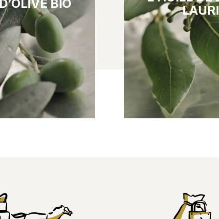
 D’OLIVE BIO
LAUR
Au Levant, dans la ré
gras essentiels (oméga-
d’Alexandrette, depuis
xydants et en vitamines,
extrait de ce fruit un
init et entretient la peau
pour ses qualités cosmé