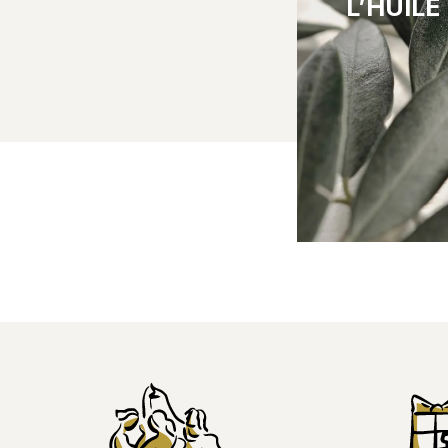
L’HUILE
Riche en acides 
6 et 9), en antio
elle adoucit, assa