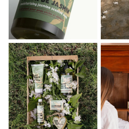


J'utilise le savon d'alep depuis des a
Voir p
Par Valéry V. 