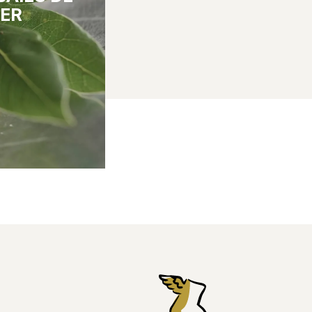
IER
gion montagneuse
 l’Antiquité, on
e huile reconnue
tiques. L'huile de