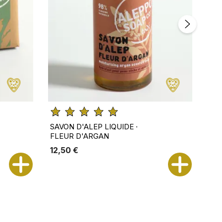
SAVON D'ALEP LIQUIDE ·
SAV
FLEUR D'ARGAN
FL
12,50 €
12,