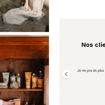
Nos cli



nnées, et là j'ai voulu essayer la...
Je ne pre.ds plus
lus >
le 27/02/2022