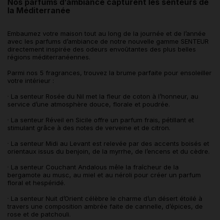
Nos parfums d’ambiance capturent les senteurs de
la Méditerranée
Embaumez votre maison tout au long de la journée et de l’année
avec les parfums d’ambiance de notre nouvelle gamme SENTEUR
directement inspirée des odeurs envoûtantes des plus belles
régions méditerranéennes.
Parmi nos 5 fragrances, trouvez la brume parfaite pour ensoleiller
votre intérieur :
· La senteur Rosée du Nil met la fleur de coton à l’honneur, au
service d’une atmosphère douce, florale et poudrée.
· La senteur Réveil en Sicile offre un parfum frais, pétillant et
stimulant grâce à des notes de verveine et de citron.
· La senteur Midi au Levant est relevée par des accents boisés et
orientaux issus du benjoin, de la myrrhe, de l’encens et du cèdre.
· La senteur Couchant Andalous mêle la fraîcheur de la
bergamote au musc, au miel et au néroli pour créer un parfum
floral et hespéridé.
· La senteur Nuit d’Orient célèbre le charme d’un désert étoilé à
travers une composition ambrée faite de cannelle, d’épices, de
rose et de patchouli.