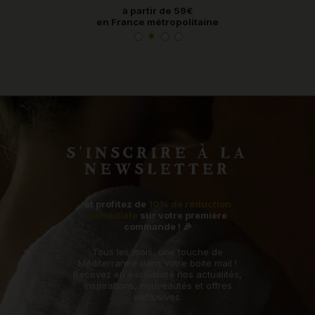
à partir de 59€
en France métropolitaine
S'INSCRIRE À LA
NEWSLETTER
et profitez de
10% de réduction
immédiate
sur votre première
commande ! 🎉
Tous les mois, une touche de
Méditerranée dans votre boite mail !
Recevez en exclusivité nos actualités,
inspirations, nouveautés et offres
exclusives.