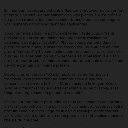
En intérieur, les odeurs ont une influence directe sur notre confort
et notre bien-être. Personnalisez ainsi vos pièces à vivre grâce à
un parfum d’ambiance spécialement formulé pour accompagner
vos moments cocooning de notes captivantes.
Sous forme de spray, le parfum d’intérieur Tadé vous offre la
possibilité de créer une ambiance olfactive irrésistible en
seulement quelques “pschitts”. Placez-vous pour cela dans la
pièce de votre choix, à distance des objets (30 à 40 cm environ),
puis effectuez 2 à 3 vaporisations pour embaumer votre chambre,
cuisine, salle de bain ou salon. Renouvelez l’opération 3 à 4 fois
par jour pour profiter continuellement de l’odeur subtile et délicate
de votre parfum d’ambiance préféré.
Disponibles en version 100 mL, nos brumes de fabrication
française vous promettent de nombreuses escapades
sensorielles à travers la Sicile, l’Andalousie ou le Moyen-Orient.
Avec leur flacon-spray en verre recyclable ou réutilisable, elles
respectent également la planète à vos côtés.
Faites-leur confiance pour adoucir tous vos moments en solitaire,
en famille ou entre amis à domicile. Notre astuce : vaporisez votre
parfum Tadé sur votre linge de lit dès le réveil pour transformer
votre chambre à coucher en un espace serein et apaisant jusqu’à
l’heure du coucher.