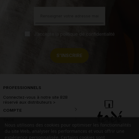
J’accepte la politique de confidentialité
S'INSCRIRE
PROFESSIONNELS
Connectez-vous à notre site B2B
réservé aux distributeurs >
COMPTE
TADÉ
Nous utilisons des cookies pour optimiser les fonctionnalités
COLLECTIONS
du site Web, analyser les performances et vous offrir une
expérience personnalisée. Certains cookies sont