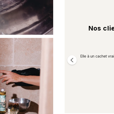
Nos cli



r !
Elle à un cachet vra
e 05/01/2022