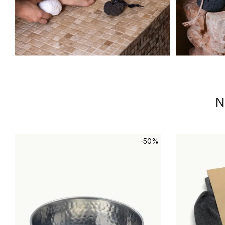
N
-50%