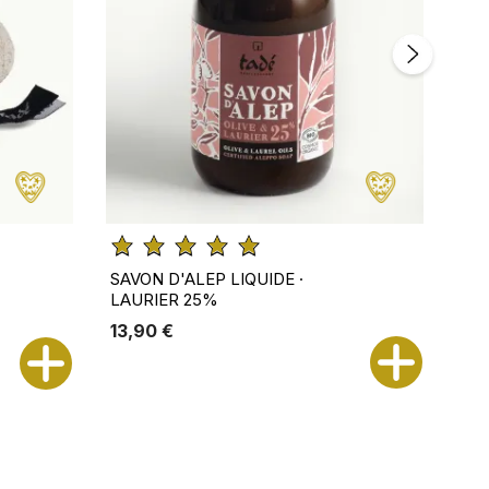
SAVON D'ALEP LIQUIDE ·
SA
LAURIER 25%
13,90 €
18,