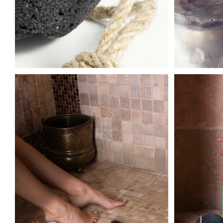


Supe
Par Lou C. l