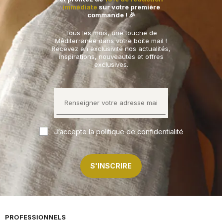
immédiate
sur votre première
commande ! 🎉
Tous les mois, une touche de
Méditerranée dans votre boite mail !
Recevez en exclusivité nos actualités,
inspirations, nouveautés et offres
exclusives.
J’accepte la politique de confidentialité
S'INSCRIRE
PROFESSIONNELS