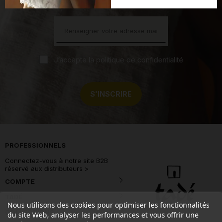
J’accepte la politique de confidentialité
S'INSCRIRE
PROFESSIONNELS
Connectez-vous à notre site B2B
réservé aux distributeurs >
COMPTE
TADÉ
Nous utilisons des cookies pour optimiser les fonctionnalités
COLLECTIONS
du site Web, analyser les performances et vous offrir une